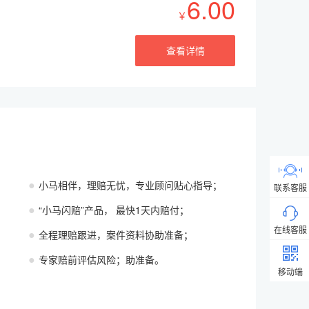
6.00
￥
查看详情
●
小马相伴，理赔无忧，专业顾问贴心指导；
联系客服
●
“小马闪赔”产品， 最快1天内赔付；
在线客服
●
全程理赔跟进，案件资料协助准备；
●
专家赔前评估风险；助准备。
移动端