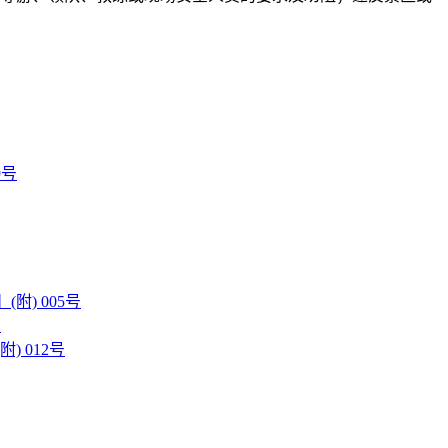
。
9号
】(附) 005号
号
附) 012号