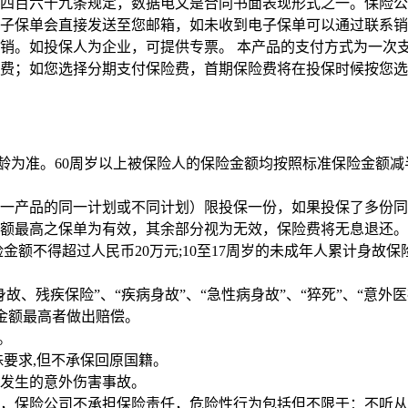
四百六十九条规定，数据电文是合同书面表现形式之一。保险公
子保单会直接发送至您邮箱，如未收到电子保单可以通过联系销
销。如投保人为企业，可提供专票。 本产品的支付方式为一次
费；如您选择分期支付保险费，首期保险费将在投保时候按您选
年龄为准。60周岁以上被保险人的保险金额均按照标准保险金额减
一产品的同一计划或不同计划）限投保一份，如果投保了多份同
额最高之保单为有效，其余部分视为无效，保险费将无息退还。
险金额不得超过人民币20万元;10至17周岁的未成年人累计身故
、残疾保险”、“疾病身故”、“急性病身故”、“猝死”、“意外医
险金额最高者做出赔偿。
。
要求,但不承保回原国籍。
发生的意外伤害事故。
，保险公司不承担保险责任，危险性行为包括但不限于：不听从