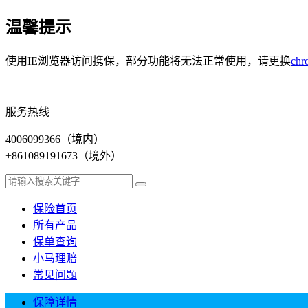
温馨提示
使用IE浏览器访问携保，部分功能将无法正常使用，请更换
chr
服务热线
4006099366
（境内）
+861089191673
（境外）
保险首页
所有产品
保单查询
小马理赔
常见问题
保障详情