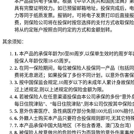
本产品提供电子保单。根据《中华人民共和国民法典》第
具有完整证明效力。如已预留邮箱地址，投保完成后，电
力等同于纸质发票。报销时，可将电子发票打印后直接报
费，则保险公司将在投保时按您选择的支付方式收取保险
将从约定账户按照合同约定的方式和金额划转。
其余须知：
1.
本产品的承保年龄为0至80周岁,以保单生效时的周岁
投保人年龄仅限18-65周岁。
2.
在同一保险期间，每位被保险人投保同一产品（包括同
费将无息退还；如果投保了多份不同计划，以意外伤害保
3.
按中国保监会规定,10周岁以下的未成年人累计身故保
过上述规定,则以上述规定的保险金额为限。
4.
若被保险人在任意渠道投保由本公司承保的多份“意外身故
每日住院津贴”、“每日住院津贴”,则本公司仅按其中保
5.
意外伤害医疗、急性病医疗部分免赔100元后100%赔付
6.
外籍人士购买本产品只要符合投保规则即可,无其它特殊
7.
本产品承保中国大陆地区（不包含香港、澳门及台湾）
8.
被保险人故意做出的危险性行为而导致的意外伤害事故