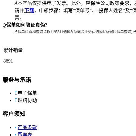
A
本产品仅提供电子发票。此外，应保险公司政策要求，
请并
下载
，申领步骤：填写“保单号”、“投保人姓名”及
票。
Q
保单如何验证真伪?
A
保单验真和查询请拨打95511选择5(意健险业务)--选择1(意健险保单查询
累计销量
8691
服务与承诺

电子保单

理赔协助
客户须知
•
产品条款
•
费率表