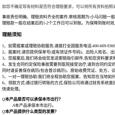
如您不确定现有材料是否符合理赔要求，可以将所有资料拍照通
事故责任明确、理赔资料齐全的案件,审核周期为:小马闪赔一般为1
理赔款一般在结案后的1-2个工作日可以到账。为保障到账时
理赔须知
1、如需报案或理赔协助服务,请拨打全国服务电话:400-609-936
2、报案时,请您提供保单号(或有效证件号码)、出险人姓名
3、您报案后,我们将会给您发送索赔指引邮件,告知您资料要求
4、发生合同约定保险事故需要到医院接受治疗,请到合同约定
同时请妥善保存病历(包含首诊病历)、原始收费凭证、处方、
5、一对一理赔协助:我们将全程协助您报案、告知您在当地如
6、领款方式:通过银行转账的方式,保险公司将通过财务系统
快速处理。
Q
本产品是否可以承保本市出行？
A
本产品承保本市出行。
Q
本产品提供什么类型的发票？