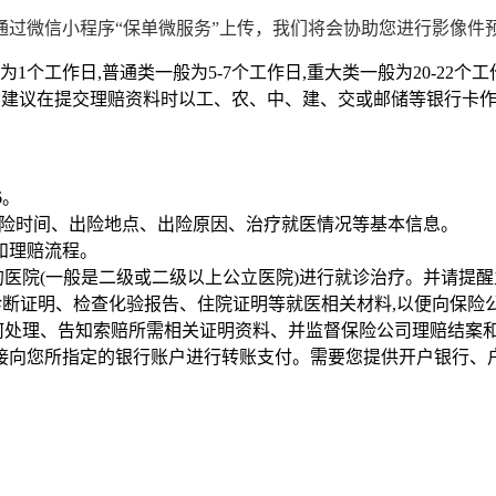
过微信小程序“保单微服务”上传，我们将会协助您进行影像件
个工作日,普通类一般为5-7个工作日,重大类一般为20-22个工
效,建议在提交理赔资料时以工、农、中、建、交或邮储等银行卡
6。
、出险时间、出险地点、出险原因、治疗就医情况等基本信息。
和理赔流程。
的医院(一般是二级或二级以上公立医院)进行就诊治疗。并请提
诊断证明、检查化验报告、住院证明等就医相关材料,以便向保险
何处理、告知索赔所需相关证明资料、并监督保险公司理赔结案
直接向您所指定的银行账户进行转账支付。需要您提供开户银行、